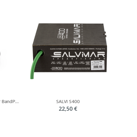
Pathos Anaconda SP Bulk Spear BandPathos Anaconda SP Bulk Spear Band
SALVI S400
22,50 €