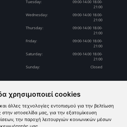
Tuesday:
09:00-14.00 18.00-
21:00
Wednesday:
09:00-14.00 18.00-
21:00
Thursday:
09:00-14.00 18.00-
21:00
Friday:
09:00-14.00 18.00-
21:00
Saturday:
09:00-14.00 18.00-
21:00
Sunday:
Closed
δα χρησιμοποιεί cookies
και άλλες τεχνολογίες εντοπισμού για την βελτίωση
ς στην ιστοσελίδα μας, για την εξατομίκευση
μίσεων, την παροχή λειτουργιών κοινωνικών μέσων
σκεψιμότητάς μας.