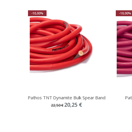
-10,00%
-10,00%
Pathos TNT Dynamite Bulk Spear Band
Pat
20,25 €
22,50 €