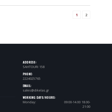
1
2
ADDRESS:
SAHTOURI 158
PHONE:
2224025765
EMAIL:
sales@dikelas.gr
WORKING DAYS/HOURS:
Monday:
09:00-14.00 18.00-
21:00