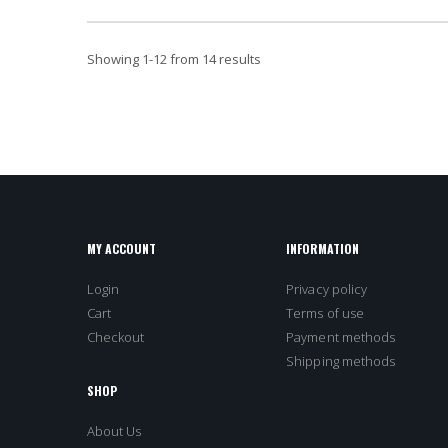
Showing
1
-
12
from 14 results
MY ACCOUNT
INFORMATION
Login
Privacy policy
Cart
Terms of use
Checkout
Payment methods
Shipping methods
SHOP
About Us