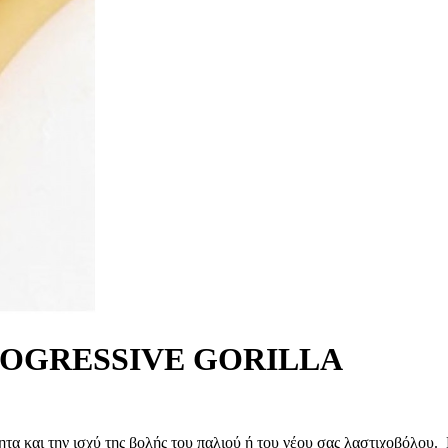
ROGRESSIVE GORILLA
τητα και την ισχύ της βολής του παλιού ή του νέου σας λαστιχοβόλου.