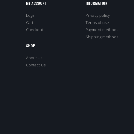
MY ACCOUNT
INFORMATION
Login
Privacy policy
Cart
Terms of use
Checkout
Payment methods
Shipping methods
SHOP
About Us
Contact Us