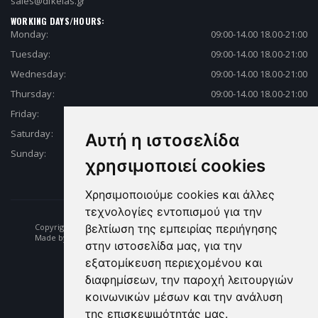
sales@dikelas.gr
WORKING DAYS/HOURS:
Monday:
09:00-14.00 18.00-21:00
Tuesday:
09:00-14.00 18.00-21:00
Wednesday:
09:00-14.00 18.00-21:00
Thursday:
09:00-14.00 18.00-21:00
Friday:
09:00-14.00 18.00-21:00
Saturday:
09:00-14.00 18.00-21:00
Αυτή η ιστοσελίδα
Sunday:
Closed
χρησιμοποιεί cookies
Χρησιμοποιούμε cookies και άλλες
τεχνολογίες εντοπισμού για την
βελτίωση της εμπειρίας περιήγησης
Copyright © 2026 Fishing | Diving | Fishing Equipment - Dikelas.gr
Made by: e-biz.gr
στην ιστοσελίδα μας, για την
εξατομίκευση περιεχομένου και
διαφημίσεων, την παροχή λειτουργιών
κοινωνικών μέσων και την ανάλυση
της επισκεψιμότητάς μας.