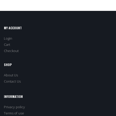
MY ACCOUNT
Login
Cart
Checkout
SHOP
About Us
Contact Us
INFORMATION
Privacy policy
Terms of use