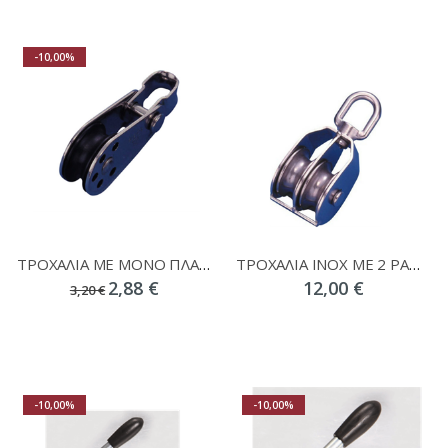
-10,00%
ΤΡΟΧΑΛΙΑ ΜΕ ΜΟΝΟ ΠΛΑΣ. ΡΑΟΥΛΟ L50XW26.5XD7 01482
ΤΡΟΧΑΛΙΑ INOX ΜΕ 2 ΡΑΟΥΛΑ
2,88 €
12,00 €
3,20 €
-10,00%
-10,00%