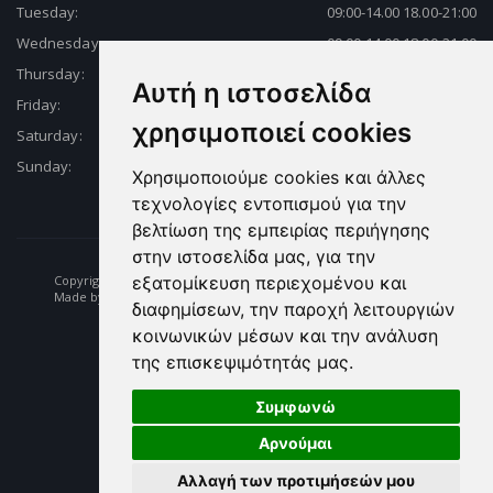
Tuesday:
09:00-14.00 18.00-21:00
Wednesday:
09:00-14.00 18.00-21:00
Thursday:
09:00-14.00 18.00-21:00
Αυτή η ιστοσελίδα
Friday:
09:00-14.00 18.00-21:00
χρησιμοποιεί cookies
Saturday:
09:00-14.00 18.00-21:00
Sunday:
Closed
Χρησιμοποιούμε cookies και άλλες
τεχνολογίες εντοπισμού για την
βελτίωση της εμπειρίας περιήγησης
στην ιστοσελίδα μας, για την
Copyright © 2026 Fishing | Diving | Fishing Equipment - Dikelas.gr
εξατομίκευση περιεχομένου και
Made by: e-biz.gr
διαφημίσεων, την παροχή λειτουργιών
κοινωνικών μέσων και την ανάλυση
της επισκεψιμότητάς μας.
Συμφωνώ
Αρνούμαι
Αλλαγή των προτιμήσεών μου