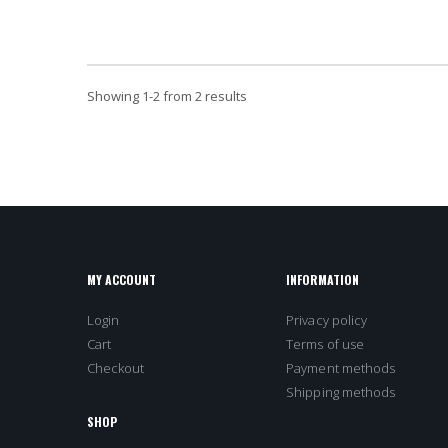
Showing
1
-
2
from 2 results
MY ACCOUNT
INFORMATION
Login
Privacy policy
Cart
Terms of use
Checkout
Payment methods
Shipping methods
SHOP