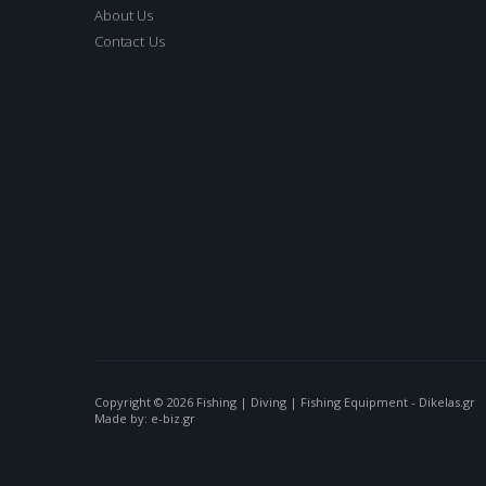
About Us
Contact Us
Copyright © 2026 Fishing | Diving | Fishing Equipment - Dikelas.gr
Made by: e-biz.gr