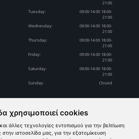
21:00
Tuesday:
09:00-14.00 18.00-
21:00
Wednesday:
09:00-14.00 18.00-
21:00
Thursday:
09:00-14.00 18.00-
21:00
Friday:
09:00-14.00 18.00-
21:00
Saturday:
09:00-14.00 18.00-
21:00
Sunday:
Closed
δα χρησιμοποιεί cookies
και άλλες τεχνολογίες εντοπισμού για την βελτίωση
ς στην ιστοσελίδα μας, για την εξατομίκευση