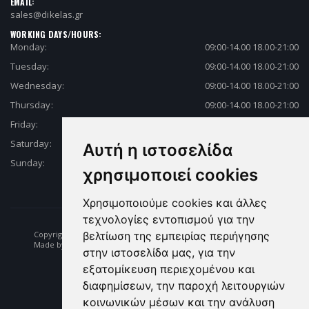
EMAIL:
sales@dikelas.gr
WORKING DAYS/HOURS:
Monday:
09:00-14.00 18.00-21:00
Tuesday:
09:00-14.00 18.00-21:00
Wednesday:
09:00-14.00 18.00-21:00
Thursday:
09:00-14.00 18.00-21:00
Friday:
09:00-14.00 18.00-21:00
Saturday:
09:00-14.00 18.00-21:00
Αυτή η ιστοσελίδα
Sunday:
Closed
χρησιμοποιεί cookies
Χρησιμοποιούμε cookies και άλλες
τεχνολογίες εντοπισμού για την
Copyright © 2026 Fishing | Diving | Fishing Equipment - Dikelas.gr
βελτίωση της εμπειρίας περιήγησης
Made by: e-biz.gr
στην ιστοσελίδα μας, για την
εξατομίκευση περιεχομένου και
διαφημίσεων, την παροχή λειτουργιών
κοινωνικών μέσων και την ανάλυση