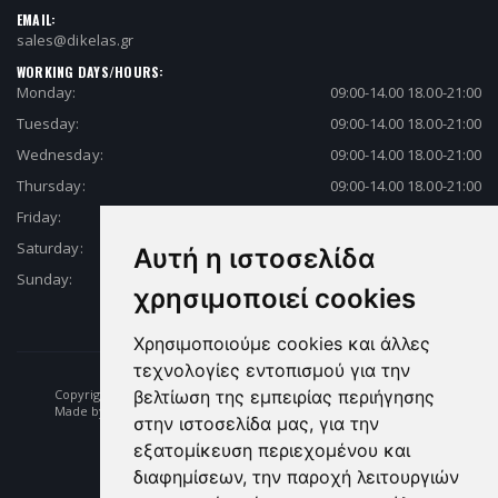
EMAIL:
sales@dikelas.gr
WORKING DAYS/HOURS:
Monday:
09:00-14.00 18.00-21:00
Tuesday:
09:00-14.00 18.00-21:00
Wednesday:
09:00-14.00 18.00-21:00
Thursday:
09:00-14.00 18.00-21:00
Friday:
09:00-14.00 18.00-21:00
Saturday:
09:00-14.00 18.00-21:00
Αυτή η ιστοσελίδα
Sunday:
Closed
χρησιμοποιεί cookies
Χρησιμοποιούμε cookies και άλλες
τεχνολογίες εντοπισμού για την
Copyright © 2026 Fishing | Diving | Fishing Equipment - Dikelas.gr
βελτίωση της εμπειρίας περιήγησης
Made by: e-biz.gr
στην ιστοσελίδα μας, για την
εξατομίκευση περιεχομένου και
διαφημίσεων, την παροχή λειτουργιών