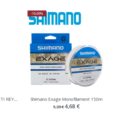
-10,00%
ΜΙΣΙΝΕΖΑ ARCOFIL 300M MULTI REY Νο 0,40
Shimano Exage Monofilament 150m
4,68 €
5,20 €