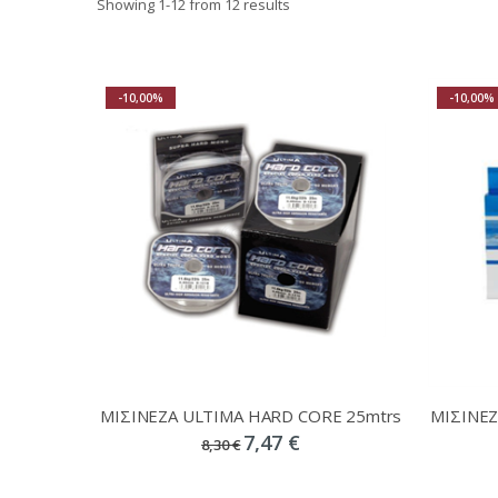
Showing
1
-
12
from 12 results
-10,00%
-10,00%
ΜΙΣΙΝΕΖΑ ULTIMA HARD CORE 25mtrs
7,47 €
8,30 €