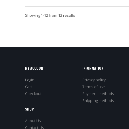
Showing
1
-
12
from 12 results
MY ACCOUNT
INFORMATION
Login
Privacy policy
Cart
Terms of use
Checkout
Payment methods
Shipping methods
SHOP
About Us
Contact Us