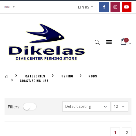
LINKS
0
CATEGORIES
FISHING
RODS
COAST/EGING-LRF
Filters:
1
2