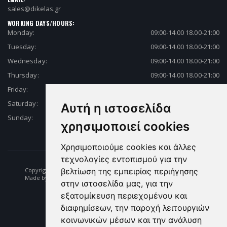
sales@dikelas.gr
WORKING DAYS/HOURS:
Monday:
09:00-14.00 18.00-21:00
Tuesday:
09:00-14.00 18.00-21:00
Wednesday:
09:00-14.00 18.00-21:00
Thursday:
09:00-14.00 18.00-21:00
Friday:
09:00-14.00 18.00-21:00
Saturday:
09:00-14.00 18.00-21:00
Αυτή η ιστοσελίδα
Sunday:
Closed
χρησιμοποιεί cookies
Χρησιμοποιούμε cookies και άλλες
τεχνολογίες εντοπισμού για την
Copyright © 2026 Fishing | Diving | Fishing Equipment - Dikelas.gr
βελτίωση της εμπειρίας περιήγησης
Made by: e-biz.gr
στην ιστοσελίδα μας, για την
εξατομίκευση περιεχομένου και
διαφημίσεων, την παροχή λειτουργιών
κοινωνικών μέσων και την ανάλυση