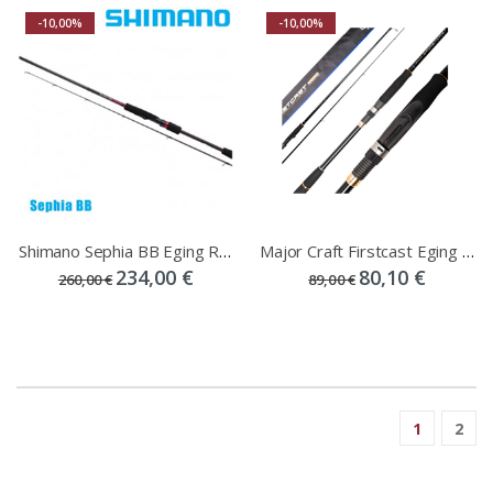
-10,00%
-10,00%
Shimano Sephia BB Eging Rod
Major Craft Firstcast Eging Rods
234,00 €
80,10 €
260,00 €
89,00 €
1
2