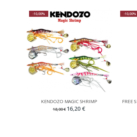
-10,00%
-10,00%
KENDOZO MAGIC SHRIMP
FREE 
16,20 €
18,00 €