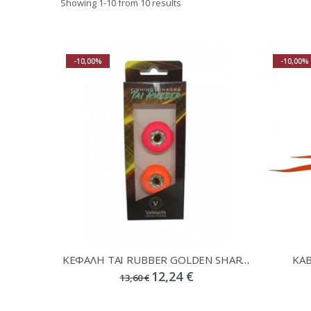
Showing
1
-
10
from 10 results
-10,00%
-10,00%
ΚΕΦΑΛΗ TAI RUBBER GOLDEN SHARK 180gr ΣΕΤ 2ΤΜΧ
ΚAB
12,24 €
13,60 €