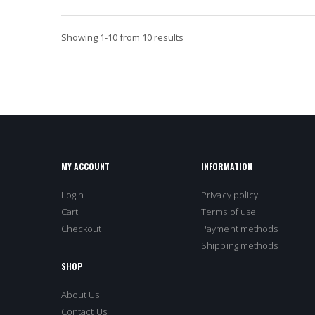
Showing
1
-
10
from 10 results
MY ACCOUNT
INFORMATION
Login
Privacy policy
Cart
Terms of use
Checkout
Payment methods
Shipping methods
SHOP
About Us
Contact Us