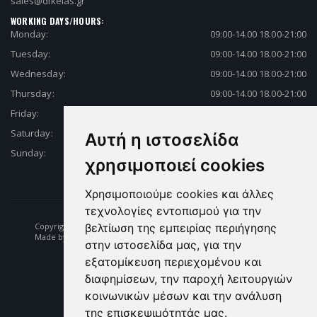
sales@dikelas.gr
WORKING DAYS/HOURS:
Monday:
09:00-14.00 18.00-21:00
Tuesday:
09:00-14.00 18.00-21:00
Wednesday:
09:00-14.00 18.00-21:00
Thursday:
09:00-14.00 18.00-21:00
Friday:
09:00-14.00 18.00-21:00
Saturday:
09:00-14.00 18.00-21:00
Αυτή η ιστοσελίδα
Sunday:
Closed
χρησιμοποιεί cookies
Χρησιμοποιούμε cookies και άλλες
τεχνολογίες εντοπισμού για την
βελτίωση της εμπειρίας περιήγησης
Copyright © 2026 Fishing | Diving | Fishing Equipment - Dikelas.gr
Made by: e-biz.gr
στην ιστοσελίδα μας, για την
εξατομίκευση περιεχομένου και
διαφημίσεων, την παροχή λειτουργιών
κοινωνικών μέσων και την ανάλυση
της επισκεψιμότητάς μας.