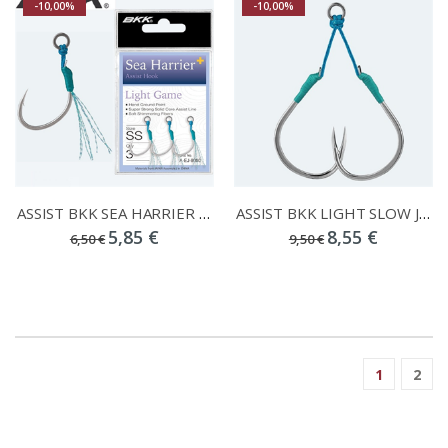
-10,00%
-10,00%
ASSIST BKK SEA HARRIER LIGHT GAME HOOKS
ASSIST BKK LIGHT SLOW JIGGING GAFF-R SF8065-CD HOOKS 2PCS
5,85 €
8,55 €
6,50 €
9,50 €
1
2