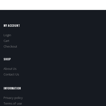
MY ACCOUNT
Login
Cart
Checkout
SHOP
About Us
Contact Us
INFORMATION
Privacy policy
Terms of use