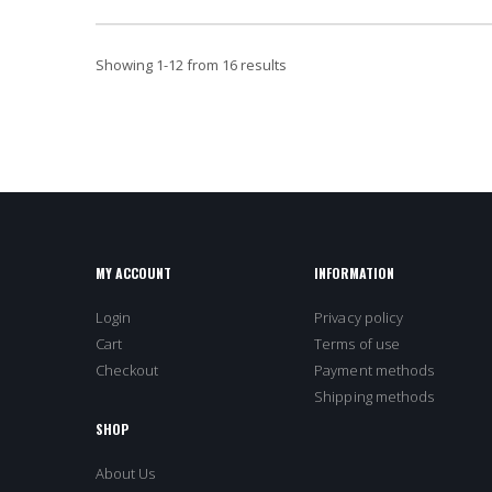
Showing
1
-
12
from 16 results
MY ACCOUNT
INFORMATION
Login
Privacy policy
Cart
Terms of use
Checkout
Payment methods
Shipping methods
SHOP
About Us