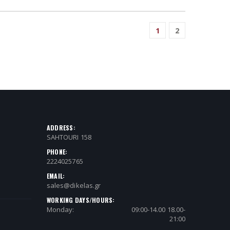
1
2
ADDRESS:
SAHTOURI 158
PHONE:
2224025765
EMAIL:
sales@dikelas.gr
WORKING DAYS/HOURS:
Monday:
09:00-14.00 18.00-
21:00