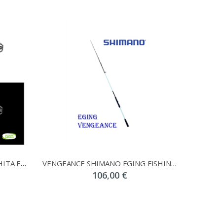
ΚΑΛΑΜΑΡΙΕΡΑ ΓΑΡΙΔΑ YAMASHITA EGI OH STROBE FIN NEONBRIGHT
VENGEANCE SHIMANO EGING FISHING SET + FX 2500 + FREE LINE + DTD SPECIAL OITA GIFT
106,00 €