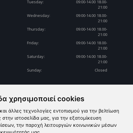
Tuesday:
09:00-14.00 18.00-
21:00
Wednesday:
09:00-14.00 18.00-
21:00
Thursday:
09:00-14.00 18.00-
21:00
Friday:
09:00-14.00 18.00-
21:00
Saturday:
09:00-14.00 18.00-
21:00
Sunday:
Closed
δα χρησιμοποιεί cookies
και άλλες τεχνολογίες εντοπισμού για την βελτίωση
ς στην ιστοσελίδα μας, για την εξατομίκευση
μίσεων, την παροχή λειτουργιών κοινωνικών μέσων
σκεψιμότητάς μας.