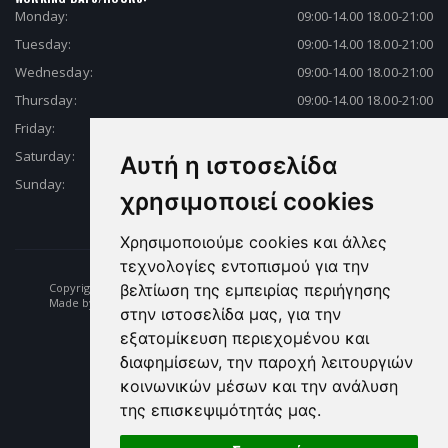
Monday:
09:00-14.00 18.00-21:00
Tuesday:
09:00-14.00 18.00-21:00
Wednesday:
09:00-14.00 18.00-21:00
Thursday:
09:00-14.00 18.00-21:00
Friday:
09:00-14.00 18.00-21:00
Saturday:
09:00-14.00 18.00-21:00
Αυτή η ιστοσελίδα
Sunday:
Closed
χρησιμοποιεί cookies
Χρησιμοποιούμε cookies και άλλες
τεχνολογίες εντοπισμού για την
βελτίωση της εμπειρίας περιήγησης
Copyright © 2026 Fishing | Diving | Fishing Equipment - Dikelas.gr
Made by: e-biz.gr
στην ιστοσελίδα μας, για την
εξατομίκευση περιεχομένου και
διαφημίσεων, την παροχή λειτουργιών
κοινωνικών μέσων και την ανάλυση
της επισκεψιμότητάς μας.