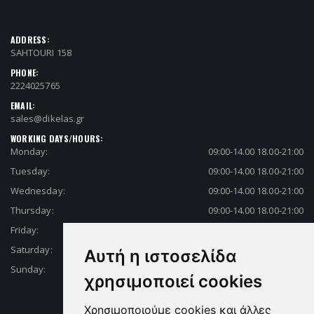
ADDRESS:
SAHTOURI 158
PHONE:
2224025765
EMAIL:
sales@dikelas.gr
WORKING DAYS/HOURS:
Monday:
09:00-14.00 18.00-21:00
Tuesday:
09:00-14.00 18.00-21:00
Wednesday:
09:00-14.00 18.00-21:00
Thursday:
09:00-14.00 18.00-21:00
Friday:
09:00-14.00 18.00-21:00
Saturday:
09:00-14.00 18.00-21:00
Αυτή η ιστοσελίδα
Sunday:
Closed
χρησιμοποιεί cookies
Χρησιμοποιούμε cookies και άλλες