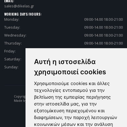
EMAIL:
sales@dikelas.gr
WORKING DAYS/HOURS:
Monday:
09:00-14.00 18.00-21:00
Tuesday:
09:00-14.00 18.00-21:00
Wednesday:
09:00-14.00 18.00-21:00
Thursday:
09:00-14.00 18.00-21:00
Friday:
09:00-14.00 18.00-21:00
Saturday:
09:00-14.00 18.00-21:00
Αυτή η ιστοσελίδα
Sunday:
Closed
χρησιμοποιεί cookies
Χρησιμοποιούμε cookies και άλλες
τεχνολογίες εντοπισμού για την
Copyright © 2026 Fishing | Diving | Fishing Equipment - Dikelas.gr
βελτίωση της εμπειρίας περιήγησης
Made by: e-biz.gr
στην ιστοσελίδα μας, για την
εξατομίκευση περιεχομένου και
διαφημίσεων, την παροχή λειτουργιών
κοινωνικών μέσων και την ανάλυση