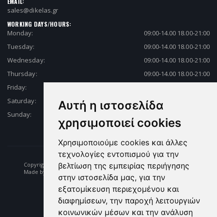
EMAIL:
sales@dikelas.gr
WORKING DAYS/HOURS:
Monday:
09:00-14.00 18.00-21:00
Tuesday:
09:00-14.00 18.00-21:00
Wednesday:
09:00-14.00 18.00-21:00
Thursday:
09:00-14.00 18.00-21:00
Friday:
09:00-14.00 18.00-21:00
Saturday:
09:00-14.00 18.00-21:00
Αυτή η ιστοσελίδα
Sunday:
Closed
χρησιμοποιεί cookies
Χρησιμοποιούμε cookies και άλλες
τεχνολογίες εντοπισμού για την
Copyright © 2026 Fishing | Diving | Fishing Equipment - Dikelas.gr
βελτίωση της εμπειρίας περιήγησης
Made by: e-biz.gr
στην ιστοσελίδα μας, για την
εξατομίκευση περιεχομένου και
διαφημίσεων, την παροχή λειτουργιών
κοινωνικών μέσων και την ανάλυση