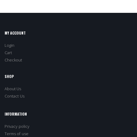
MY ACCOUNT
Login
Cart
Checkout
SHOP
About Us
Contact Us
INFORMATION
Privacy policy
Terms of use