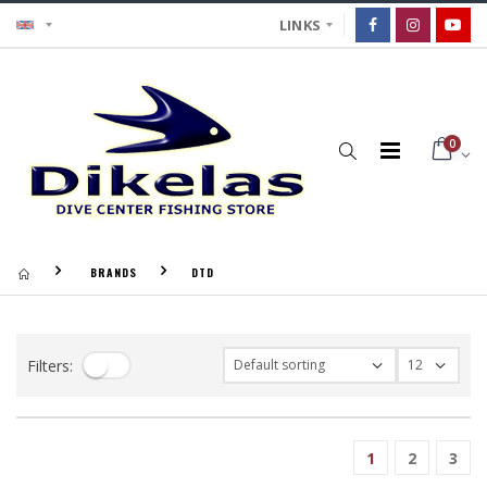
LINKS
0
BRANDS
DTD
Filters:
1
2
3