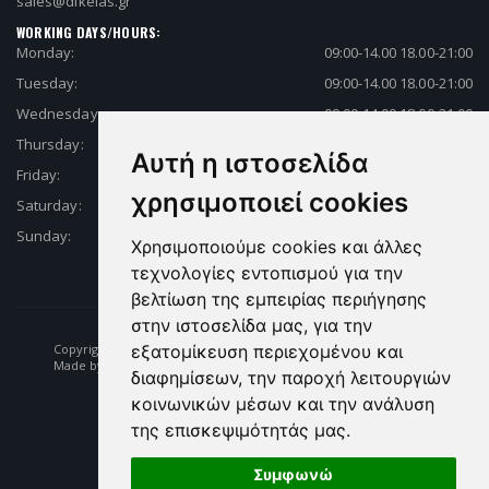
sales@dikelas.gr
WORKING DAYS/HOURS:
Monday:
09:00-14.00 18.00-21:00
Tuesday:
09:00-14.00 18.00-21:00
Wednesday:
09:00-14.00 18.00-21:00
Thursday:
09:00-14.00 18.00-21:00
Αυτή η ιστοσελίδα
Friday:
09:00-14.00 18.00-21:00
χρησιμοποιεί cookies
Saturday:
09:00-14.00 18.00-21:00
Sunday:
Closed
Χρησιμοποιούμε cookies και άλλες
τεχνολογίες εντοπισμού για την
βελτίωση της εμπειρίας περιήγησης
στην ιστοσελίδα μας, για την
εξατομίκευση περιεχομένου και
Copyright © 2026 Fishing | Diving | Fishing Equipment - Dikelas.gr
Made by: e-biz.gr
διαφημίσεων, την παροχή λειτουργιών
κοινωνικών μέσων και την ανάλυση
της επισκεψιμότητάς μας.
Συμφωνώ