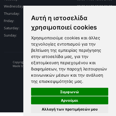
Wednesday:
09:00-14.00 18.00-21:00
Thursday:
09:00-14.00 18.00-21:00
Αυτή η ιστοσελίδα
Friday:
09:00-14.00 18.00-21:00
χρησιμοποιεί cookies
Saturday:
09:00-14.00 18.00-21:00
Sunday:
Closed
Χρησιμοποιούμε cookies και άλλες
τεχνολογίες εντοπισμού για την
βελτίωση της εμπειρίας περιήγησης
στην ιστοσελίδα μας, για την
Copyright © 2026 Fishing | Diving | Fishing Equipment - Dikelas.gr
εξατομίκευση περιεχομένου και
Made by: e-biz.gr
διαφημίσεων, την παροχή λειτουργιών
κοινωνικών μέσων και την ανάλυση
της επισκεψιμότητάς μας.
Συμφωνώ
Αρνούμαι
Αλλαγή των προτιμήσεών μου