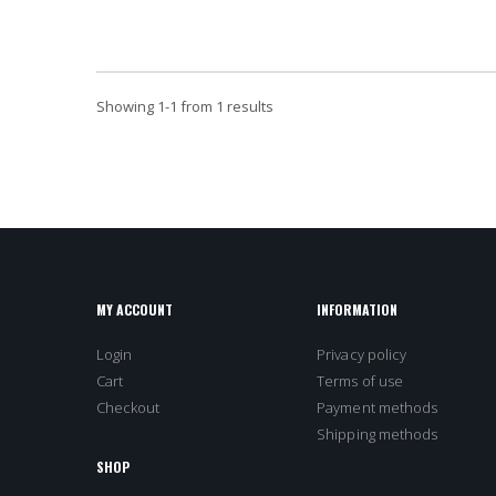
Showing
1
-
1
from 1 results
MY ACCOUNT
INFORMATION
Login
Privacy policy
Cart
Terms of use
Checkout
Payment methods
Shipping methods
SHOP