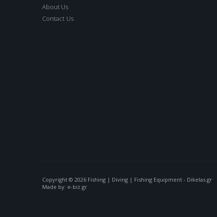
About Us
Contact Us
Copyright © 2026 Fishing | Diving | Fishing Equipment - Dikelas.gr
Made by: e-biz.gr