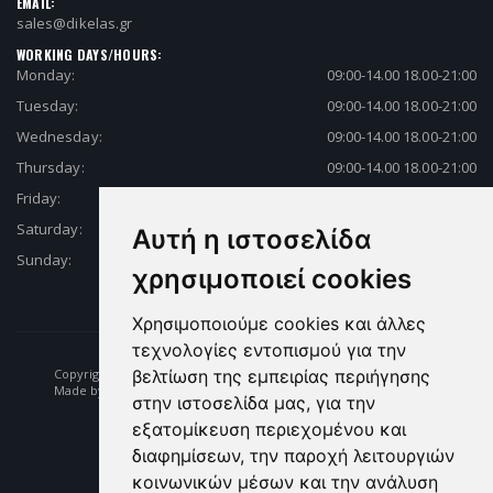
EMAIL:
sales@dikelas.gr
WORKING DAYS/HOURS:
Monday:
09:00-14.00 18.00-21:00
Tuesday:
09:00-14.00 18.00-21:00
Wednesday:
09:00-14.00 18.00-21:00
Thursday:
09:00-14.00 18.00-21:00
Friday:
09:00-14.00 18.00-21:00
Saturday:
09:00-14.00 18.00-21:00
Αυτή η ιστοσελίδα
Sunday:
Closed
χρησιμοποιεί cookies
Χρησιμοποιούμε cookies και άλλες
τεχνολογίες εντοπισμού για την
Copyright © 2026 Fishing | Diving | Fishing Equipment - Dikelas.gr
βελτίωση της εμπειρίας περιήγησης
Made by: e-biz.gr
στην ιστοσελίδα μας, για την
εξατομίκευση περιεχομένου και
διαφημίσεων, την παροχή λειτουργιών
κοινωνικών μέσων και την ανάλυση