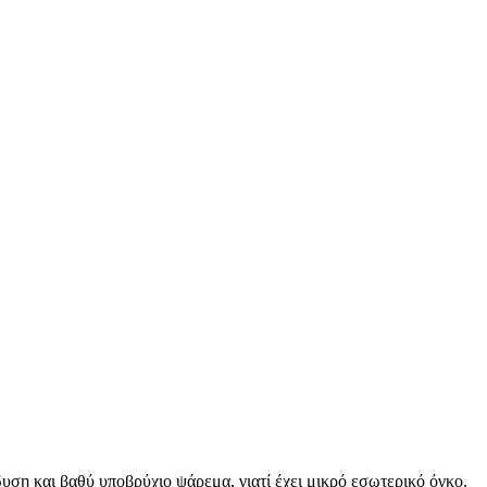
ση και βαθύ υποβρύχιο ψάρεμα, γιατί έχει μικρό εσωτερικό όγκο.