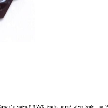
λεργική σιλικόνη. Η HAWK είναι άριστη επιλογή για ελεύθερη κατάδυ